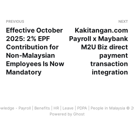
PREVIOUS
NEXT
Effective October
Kakitangan.com
2025: 2% EPF
Payroll x Maybank
Contribution for
M2U Biz direct
Non-Malaysian
payment
Employees Is Now
transaction
Mandatory
integration
wledge - Payroll | Benefits | HR | Leave | PDPA | People in Malaysia © 
Powered by Ghost