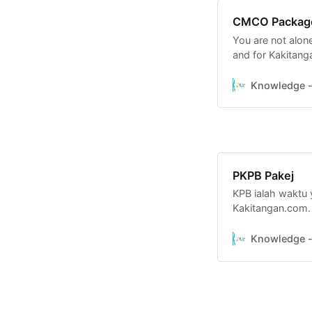
CMCO Packag
You are not alone 
and for Kakitang
CMCO package, t
when you sign up
Knowledge - 
when CMCO ends,
PKPB Pakej
KPB ialah waktu 
Kakitangan.com.
bagi sistem Payro
SME secara PERC
Knowledge - 
12 bulan di Kak
…