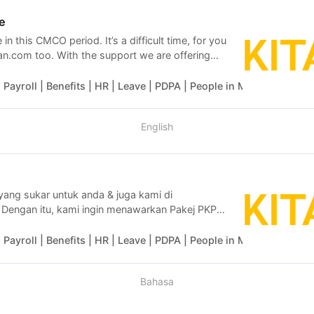
e
in this CMCO period. It’s a difficult time, for you
an.com too. With the support we are offering
o give new users an additional 5 months FREE
 for a year (12 months) subscription. Hopefully,
Payroll | Benefits | HR | Leave | PDPA | People in Malaysia
Kak
 you are out there to fly w…
English
yang sukar untuk anda & juga kami di
 Dengan itu, kami ingin menawarkan Pakej PKPB
ll, Leave & Claims atas talian untuk syarikat
UMA selama 5 bulan jika anda mendaftar pakej
Payroll | Benefits | HR | Leave | PDPA | People in Malaysia
Kak
itangan.com. Kami berharap selepas waktu PKPB
Bahasa