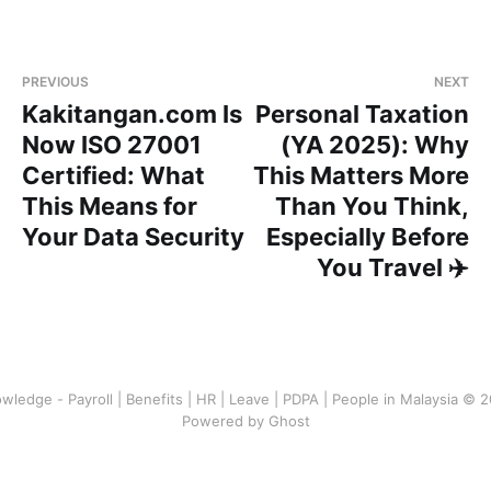
PREVIOUS
NEXT
Kakitangan.com Is
Personal Taxation
Now ISO 27001
(YA 2025): Why
Certified: What
This Matters More
This Means for
Than You Think,
Your Data Security
Especially Before
You Travel ✈️
wledge - Payroll | Benefits | HR | Leave | PDPA | People in Malaysia © 
Powered by Ghost